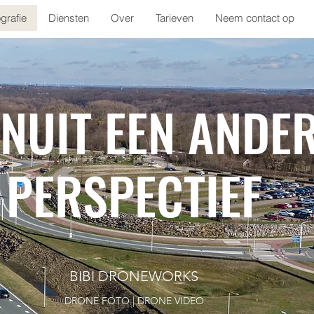
grafie
Diensten
Over
Tarieven
Neem contact op
NUIT EEN ANDE
PERSPECTIEF
BIBI DRONEWORKS
DRONE FOTO | DRONE VIDEO