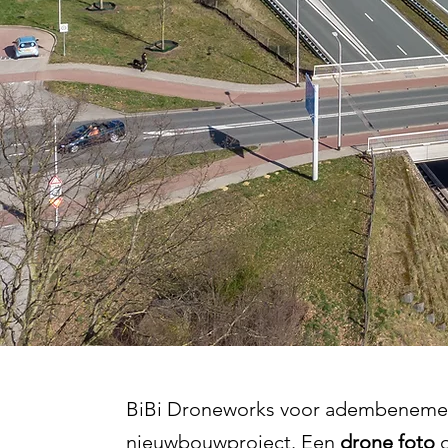
BiBi Droneworks voor adembenem
nieuwbouwproject. Een
drone foto
o