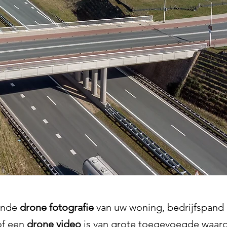
ende
drone fotografie
van uw woning, bedrijfspand
f een
drone video
is van grote toegevoegde waarde