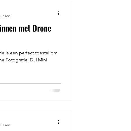
e lezen
innen met Drone
ie is een perfect toestel om
ne Fotografie. DJI Mini
.
e lezen